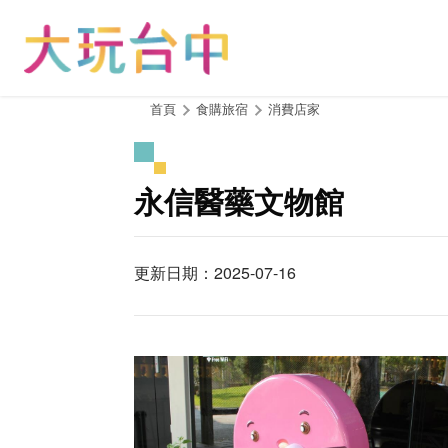
跳
到
主
要
內
:::
首頁
食購旅宿
消費店家
容
區
塊
永信醫藥文物館
更新日期：2025-07-16