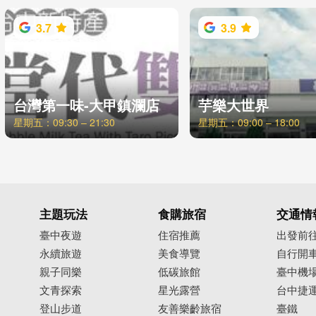
3.7
3.9
台灣第一味-大甲鎮瀾店
芋樂大世界
星期五：09:30 – 21:30
星期五：09:00 – 18:00
主題玩法
食購旅宿
交通情
臺中夜遊
住宿推薦
出發前
永續旅遊
美食導覽
自行開
親子同樂
低碳旅館
臺中機
文青探索
星光露營
台中捷
登山步道
友善樂齡旅宿
臺鐵