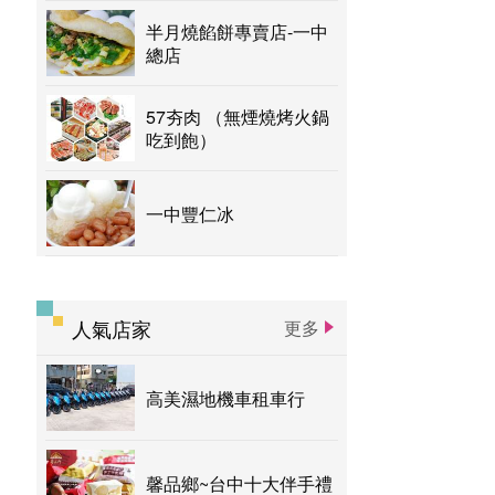
半月燒餡餅專賣店-一中
總店
57夯肉 （無煙燒烤火鍋
吃到飽）
一中豐仁冰
人氣店家
更多
高美濕地機車租車行
馨品鄉~台中十大伴手禮