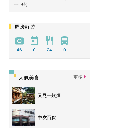
一小時)
周邊好遊
46
0
24
0
人氣美食
更多
又見一炊煙
中友百貨