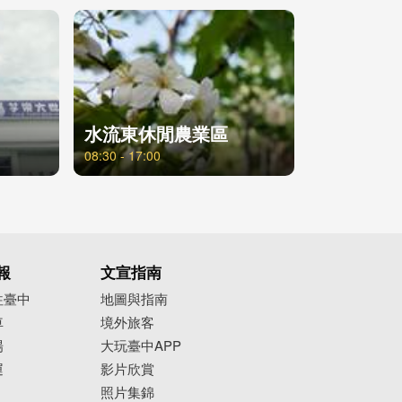
水流東休閒農業區
08:30 - 17:00
報
文宣指南
往臺中
地圖與指南
車
境外旅客
場
大玩臺中APP
運
影片欣賞
照片集錦