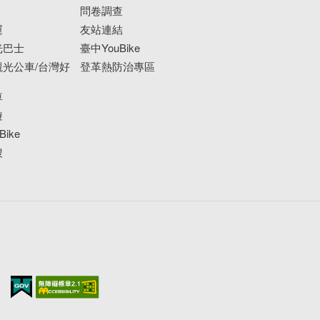
問卷調查
運
友站連結
光巴士
臺中YouBike
光公車/台灣好
登革熱防治專區
車
遊
ike
搜