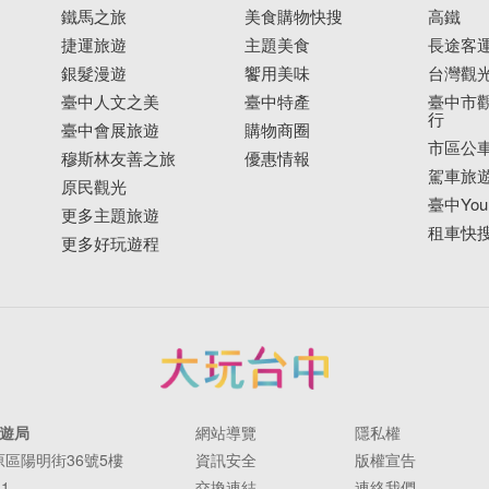
鐵馬之旅
美食購物快搜
高鐵
捷運旅遊
主題美食
長途客
銀髮漫遊
饗用美味
台灣觀
臺中人文之美
臺中特產
臺中市觀
行
臺中會展旅遊
購物商圈
市區公
穆斯林友善之旅
優惠情報
駕車旅
原民觀光
臺中YouB
更多主題旅遊
租車快
更多好玩遊程
遊局
網站導覽
隱私權
豐原區陽明街36號5樓
資訊安全
版權宣告
11
交換連結
連絡我們