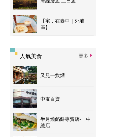
海線漫遊 二日遊
【宅．在臺中｜外埔
區】
人氣美食
更多
又見一炊煙
中友百貨
半月燒餡餅專賣店-一中
總店