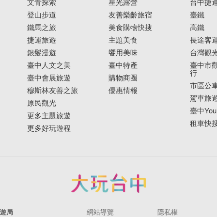
文青探索
星光露營
台中捷
登山步道
友善樂齡旅宿
臺鐵
鐵馬之旅
美食購物快搜
高鐵
捷運旅遊
主題美食
長途客
銀髮漫遊
饗用美味
台灣觀
臺中人文之美
臺中特產
臺中市觀
行
臺中會展旅遊
購物商圈
市區公
穆斯林友善之旅
優惠情報
駕車旅
原民觀光
臺中YouB
更多主題旅遊
租車快
更多好玩遊程
遊局
網站導覽
隱私權