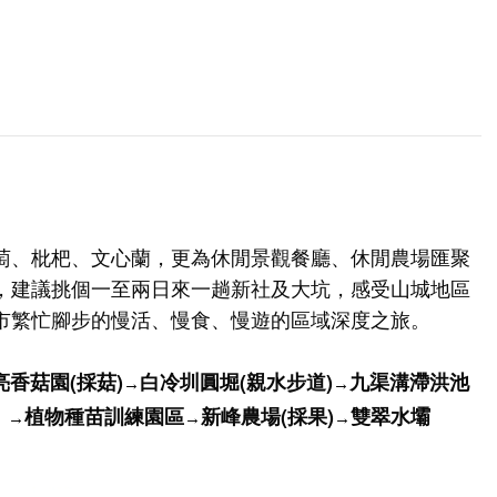
萄、枇杷、文心蘭，更為休閒景觀餐廳、休閒農場匯聚
，建議挑個一至兩日來一趟新社及大坑，感受山城地區
市繁忙腳步的慢活、慢食、慢遊的區域深度之旅。
亮香菇園(採菇)
白冷圳圓堀(親水步道)
九渠溝滯洪池
→
→
）
植物種苗訓練園區
新峰農場(採果)
雙翠水壩
→
→
→