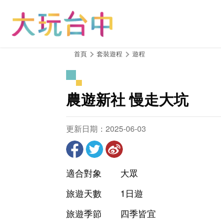
跳
到
主
要
內
:::
首頁
套裝遊程
遊程
容
區
塊
農遊新社 慢走大坑
更新日期：2025-06-03
適合對象
大眾
旅遊天數
1日遊
旅遊季節
四季皆宜