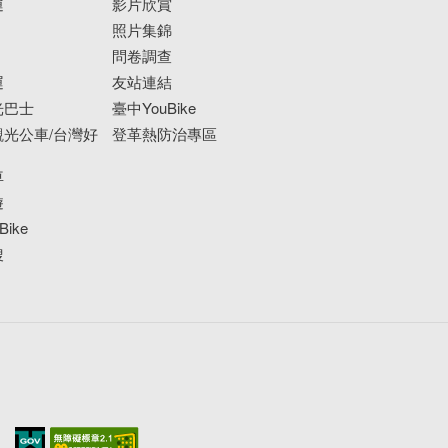
運
影片欣賞
照片集錦
問卷調查
運
友站連結
光巴士
臺中YouBike
光公車/台灣好
登革熱防治專區
車
遊
ike
搜