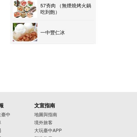
57夯肉 （無煙燒烤火鍋
吃到飽）
一中豐仁冰
報
文宣指南
往臺中
地圖與指南
車
境外旅客
場
大玩臺中APP