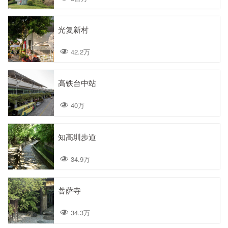
光复新村
42.2万
高铁台中站
40万
知高圳步道
34.9万
菩萨寺
34.3万