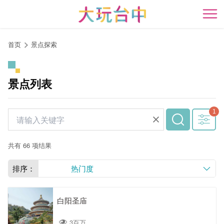
跳
到
开
主
要
首页
景点探索
内
容
区
景点列表
块
共有 66 项结果
排序：
热门度
白阳圣庙
3百万