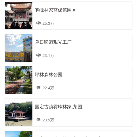
雾峰林家宫保第园区
25.3万
乌日啤酒观光工厂
23.1万
坪林森林公园
22.4万
国定古蹟雾峰林家ˍ莱园
20.9万