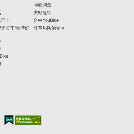
问卷调查
运
友站连结
光巴士
台中YouBike
光公车/台湾好
登革热防治专区
车
游
ike
搜