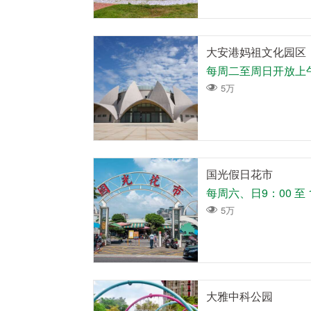
大安港妈祖文化园区
5万
国光假日花市
每周六、日9：00 至 
5万
大雅中科公园