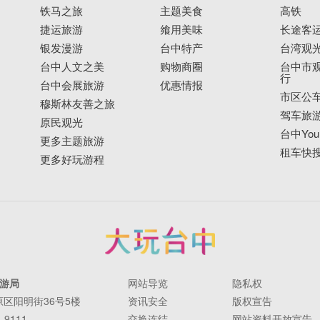
铁马之旅
主题美食
高铁
捷运旅游
飨用美味
长途客
银发漫游
台中特产
台湾观
台中人文之美
购物商圈
台中市观
行
台中会展旅游
优惠情报
市区公
穆斯林友善之旅
驾车旅
原民观光
台中YouB
更多主题旅游
租车快
更多好玩游程
游局
网站导览
隐私权
丰原区阳明街36号5楼
资讯安全
版权宣告
-9111
交换连结
网站资料开放宣告