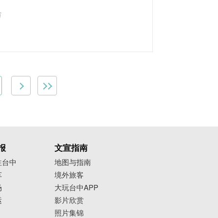
万
报
文宣指南
往台中
地图与指南
车
境外旅客
场
大玩台中APP
运
影片欣赏
照片集锦