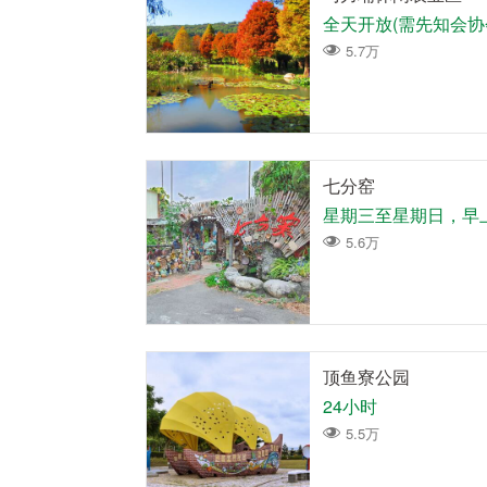
全天开放(需先知会协会 0
5.7万
七分窑
5.6万
顶鱼寮公园
24小时
5.5万