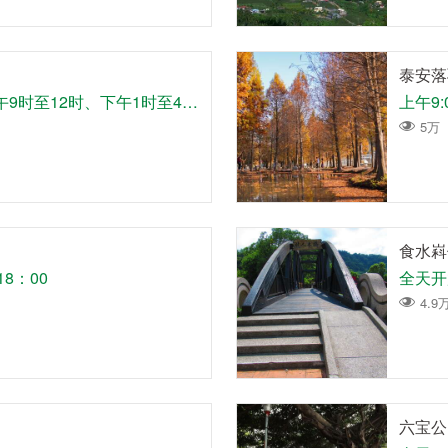
泰安落
每周二至周日开放上午9时至12时、下午1时至4时开放园区一楼部分区域。
上午9:0
5万
食水嵙
18：00
全天开
4.9
六宝公