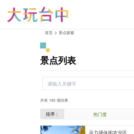
跳
到
主
要
内
:::
首页
景点探索
容
区
块
景点列表
共有 193 项结果
排序：
热门度
马力埔休闲农业区