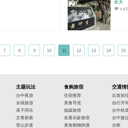
全天
4.9
7
8
9
10
11
12
13
14
15
主题玩法
食购旅宿
交通情
台中夜游
住宿推荐
出发前
永续旅游
美食导览
自行开
亲子同乐
低碳旅馆
台中机
文青探索
友善乐龄旅宿
台中捷
登山步道
美食购物快搜
台铁