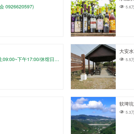
926620597)
5.6
大安水
星期三至星期日，早上09:00~下午17:00/休馆日：星期一和二
5.5
软埤坑
5.3