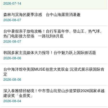
2026-07-14
森林与滨海的夏季凉感 台中山海露营消暑趣
2026-08-07
台中暑假亲子放电攻略！自行车嘉年华、登山王、热气球、
热门电影接力登场 一路玩到8月底
2026-08-07
韩国多家主流媒体大力报导！台中魅力跃上国际掀话题
2026-08-06
台中海洋馆夺美国MUSE创意大奖双金 沉浸式展示获国际肯
定
2026-08-06
深入泰雅猎径秘境！中市雪山坑登山步道荣获2026国家卓越
建设奖「金质奖」
2026-08-04