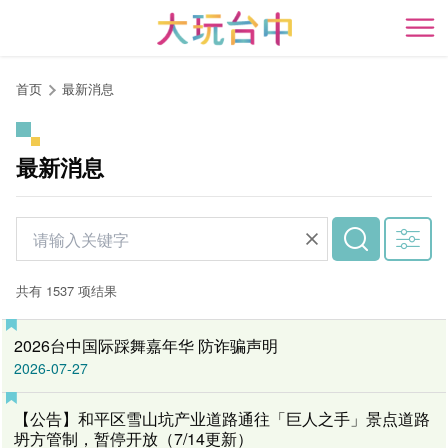
跳
到
开
主
要
首页
最新消息
内
容
区
最新消息
块
共有 1537 项结果
2026台中国际踩舞嘉年华 防诈骗声明
2026-07-27
【公告】和平区雪山坑产业道路通往「巨人之手」景点道路
坍方管制，暂停开放（7/14更新）