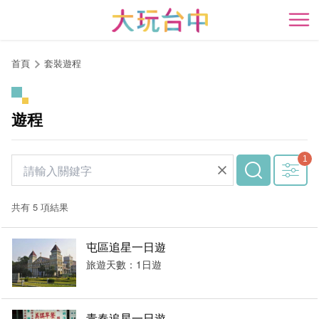
跳
到
開
主
要
首頁
套裝遊程
內
容
區
遊程
塊
共有 5 項結果
屯區追星一日遊
旅遊天數：1日遊
青春追星一日遊