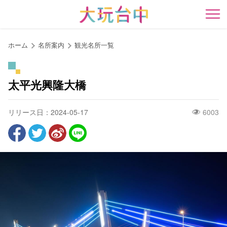
ア
ン
開
カ
ー
ホーム
名所案内
観光名所一覧
ポ
イ
ン
太平光興隆大橋
ト
に
リリース日：2024-05-17
6003
移
動
す
る