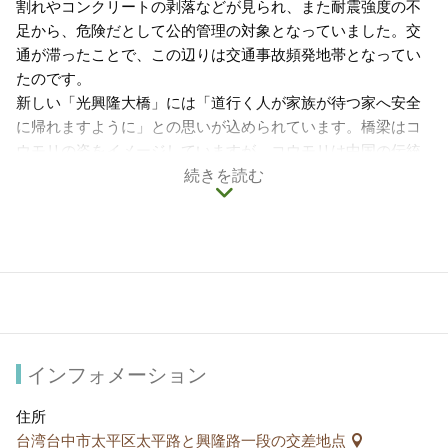
割れやコンクリートの剥落などが見られ、また耐震強度の不
足から、危険だとして公的管理の対象となっていました。交
通が滞ったことで、この辺りは交通事故頻発地帯となってい
たのです。
新しい「光興隆大橋」には「道行く人が家族が待つ家へ安全
に帰れますように」との思いが込められています。橋梁はコ
ウモリの姿をイメージしていますが、コウモリは中国の伝統
文化では福と平安の象徴です。
続きを読む
橋の両側には歩行者/自転車専用道が設けられ、頭汴坑溪河川
敷の公共スペースと一体になり、付近の住民が日常的に散歩
やレジャーを楽しむ姿が見られます。また自転車でのんびり
水辺と都市の景色を楽しむにも格好の場所です。
夜の「光興隆大橋」はLEDでライトアップされ、青、緑、
紫、黄の光の変化が楽しめます。
インフォメーション
住所
台湾台中市太平区太平路と興隆路一段の交差地点