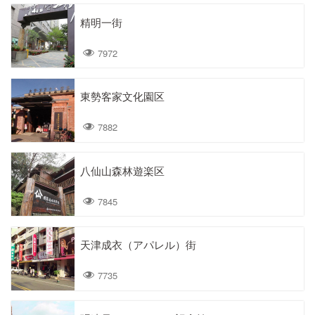
精明一街
7972
東勢客家文化園区
7882
八仙山森林遊楽区
7845
天津成衣（アパレル）街
7735