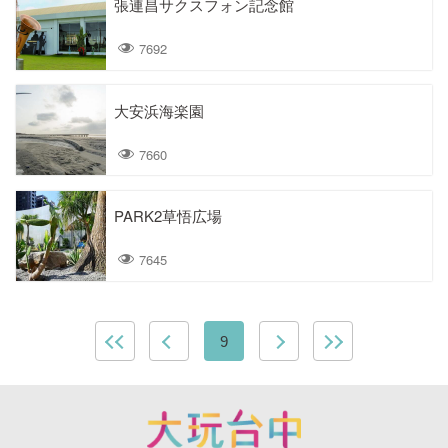
張連昌サクスフォン記念館
7692
大安浜海楽園
7660
PARK2草悟広場
7645
9