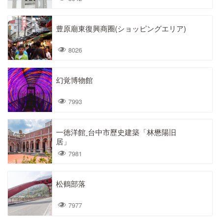
豊原廟東復興商圈(ショッピングエリア)
8026
幻覚博物館
7993
一徳洋館ˍ台中市歷史建築「林懋陽旧
居」
7981
松鶴部落
7977