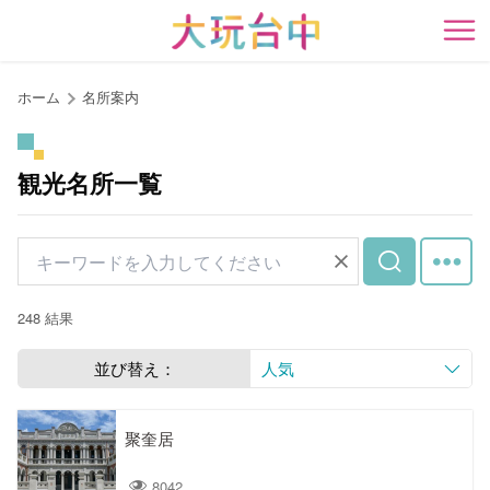
ア
ン
開
カ
ー
ホーム
名所案内
ポ
イ
ン
観光名所一覧
ト
に
移
動
す
248 結果
る
並び替え：
人気
聚奎居
8042