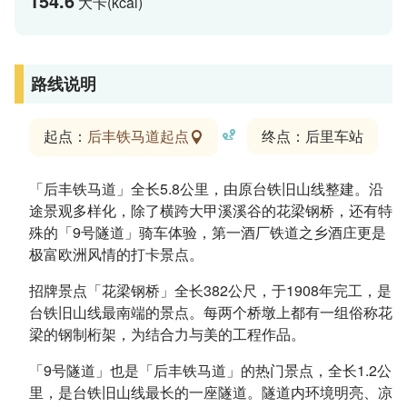
154.6
大卡(kcal)
路线说明
起点：
后丰铁马道起点
终点：后里车站
「后丰铁马道」全长5.8公里，由原台铁旧山线整建。沿
途景观多样化，除了横跨大甲溪溪谷的花梁钢桥，还有特
殊的「9号隧道」骑车体验，第一酒厂铁道之乡酒庄更是
极富欧洲风情的打卡景点。
招牌景点「花梁钢桥」全长382公尺，于1908年完工，是
台铁旧山线最南端的景点。每两个桥墩上都有一组俗称花
梁的钢制桁架，为结合力与美的工程作品。
「9号隧道」也是「后丰铁马道」的热门景点，全长1.2公
里，是台铁旧山线最长的一座隧道。隧道内环境明亮、凉