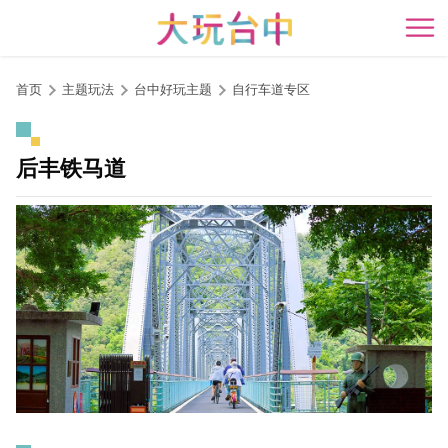
跳
到
开
主
要
首页
主题玩法
台中好玩主题
自行车道专区
内
容
区
后丰铁马道
块