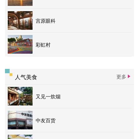
宫原眼科
彩虹村
人气美食
更多
又见一炊烟
中友百货